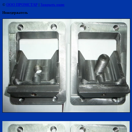
©
ООО ПРОМСТАР
|
Закрыть окно
Ножедержатель