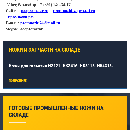
Viber,WhatsApp:+7 (391) 240-34-17
Cайт:
ooopromstar.ru
promnozhi-zapchasti.ru
промножи.рф
E-mail:
promnozhi24@mail.ru
Skype: ooopromstar
НОЖИ И ЗАПЧАСТИ НА СКЛАДЕ
Ножи для гильотин Н3121, НК3416, НБ3118, НК4318.
ПОДРОБНЕЕ
ГОТОВЫЕ ПРОМЫШЛЕННЫЕ НОЖИ НА
СКЛАДЕ