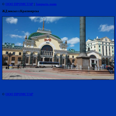
©
ООО ПРОМСТАР
|
Закрыть окно
ЖД вокзал г.Красноярска
©
ООО ПРОМСТАР